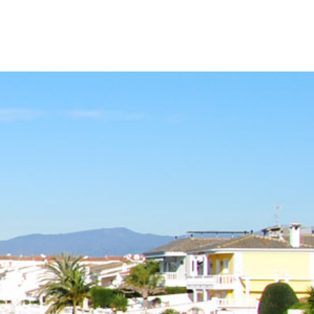
ette
Fourgonettes
Que visiter