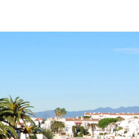
Home
Vélos
Motos
Voitures
Minifourgonn
Contact