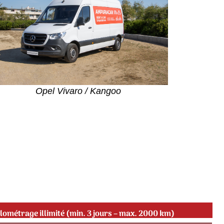
Opel Vivaro / Kangoo
ilométrage illimité (min. 3 jours – max. 2000 km)