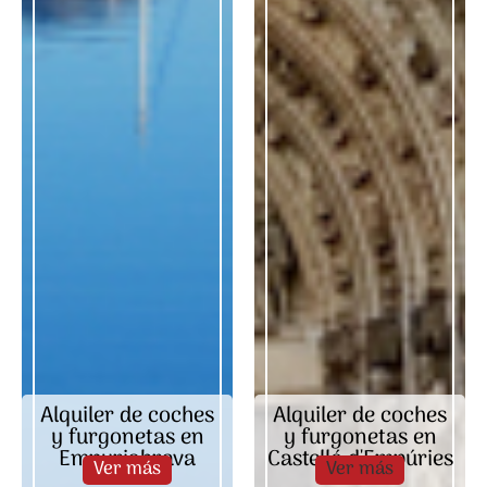
Alquiler de coches
Alquiler de coches
y furgonetas en
y furgonetas en
Empuriabrava
Castelló d'Empúries
Ver más
Ver más