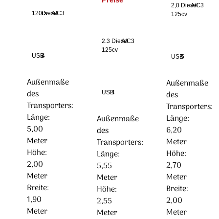
2,0
Diesel
A/C
3
120cv
Diesel
A/C
3
125cv
2.3
Diesel
A/C
3
125cv
USB
4
USB
5
Außenmaße
Außenmaße
des
USB
4
des
Transporters:
Transporters:
Länge:
Länge:
Außenmaße
5,00
6,20
des
Meter
Meter
Transporters:
Höhe:
Höhe:
Länge:
2,00
2,70
5,55
Meter
Meter
Meter
Breite:
Breite:
Höhe:
1,90
2,00
2,55
Meter
Meter
Meter